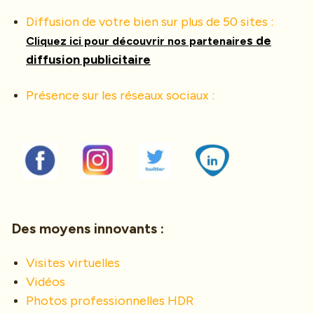
mail
Diffusion de votre bien sur plus de 50 sites :
Le
s de
Cliquez ici pour découvrir nos partenaire
Saviez-
diffusion publicitaire
vous
Présence sur les réseaux sociaux :
Contact
Biens
vendus
Des moyens innovants :
Visites virtuelles
Vidéos
Photos professionnelles HDR