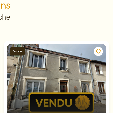
ens
che
Vendu