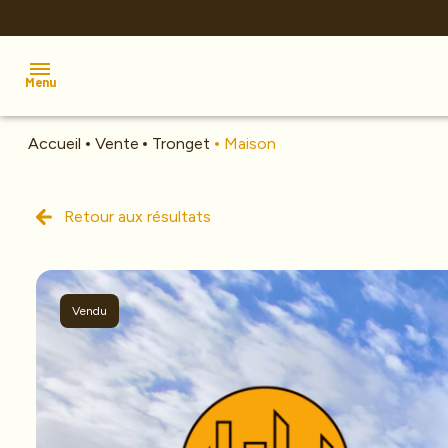
Menu
Accueil
Vente
Tronget
Maison
Accueil
Ventes
Retour aux résultats
Estimation
Investissement
Vendu
Nos
agences
Alerte
e-