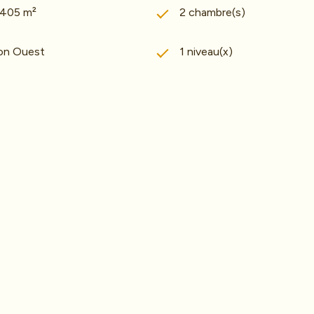
1 405 m²
2 chambre(s)
ion Ouest
1 niveau(x)