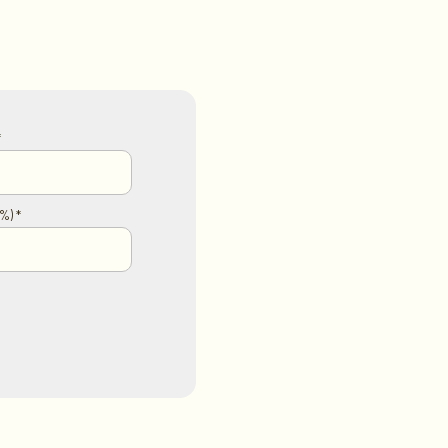
*
%) *