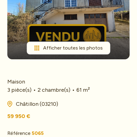
mail
Le
Saviez-
vous
Contact
Afficher toutes les photos
Biens
vendus
Maison
3 pièce(s)
2 chambre(s)
61 m²
Châtillon (03210)
59 950 €
Référence
5065