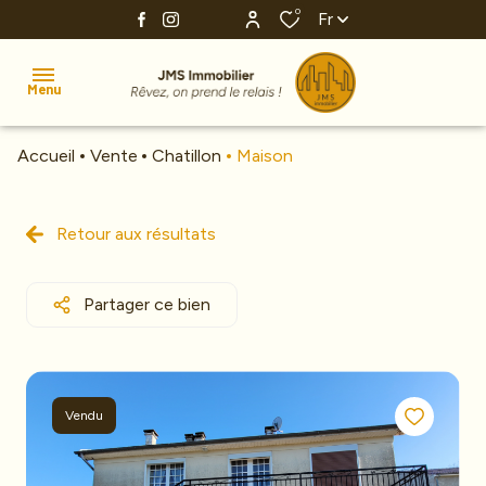
0
Fr
Menu
Accueil
Vente
Chatillon
Maison
Accueil
Ventes
Retour aux résultats
Estimation
Partager ce bien
Investissement
Nos
agences
Vendu
Alerte
e-