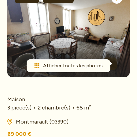
mail
Le
Saviez-
vous
Contact
Biens
vendus
Afficher toutes les photos
Maison
3 pièce(s)
2 chambre(s)
68 m²
Montmarault (03390)
69 000 €