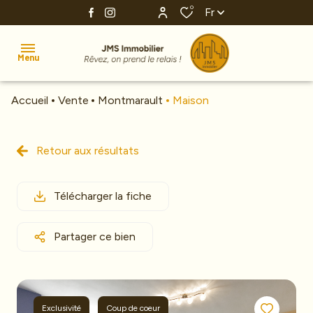
0
Fr
Menu
Accueil
Vente
Montmarault
Maison
Accueil
Ventes
Retour aux résultats
Estimation
Télécharger la fiche
Investissement
Nos
Partager ce bien
agences
Alerte
e-
Exclusivité
Coup de coeur