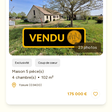
mail
Le
Saviez-
vous
Contact
Biens
23 photos
vendus
Exclusivité
Coup de coeur
Maison 5 pièce(s)
4 chambre(s)
102 m²
Yzeure (03400)
175 000 €