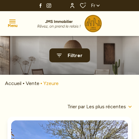
0
Fr
Menu
Accueil
Filtrer
Ventes
Estimation
Accueil
Vente
Yzeure
Investissement
Nos
Trier par Les plus récentes
agences
Alerte
e-