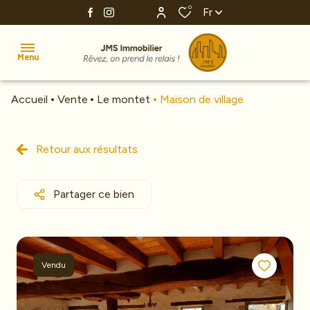
0
Fr
Menu
Accueil
Vente
Le montet
Maison de village
Accueil
Ventes
Retour aux résultats
Estimation
Partager ce bien
Investissement
Nos
agences
Vendu
Alerte
e-