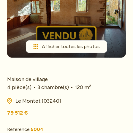
mail
Le
Saviez-
vous
Contact
Afficher toutes les photos
Biens
vendus
Maison de village
4 pièce(s)
3 chambre(s)
120 m²
Le Montet (03240)
79 512 €
Référence
5004