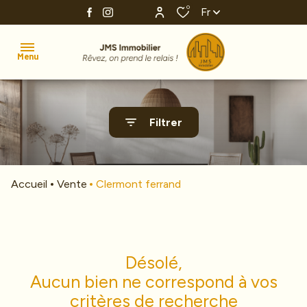
0
Fr
Menu
Accueil
Filtrer
Ventes
Estimation
Accueil
Vente
Clermont ferrand
Investissement
Nos
agences
Désolé,
Alerte
Aucun bien ne correspond à vos
e-
critères de recherche