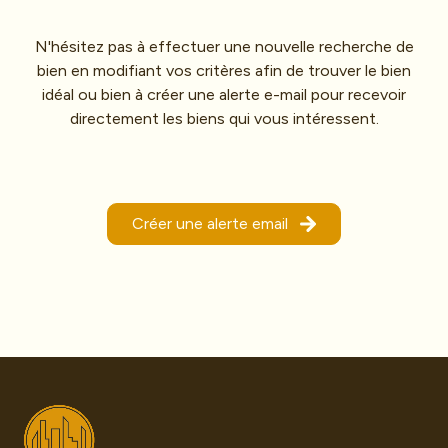
mail
Le
N'hésitez pas à effectuer une nouvelle recherche de
Saviez-
bien en modifiant vos critères afin de trouver le bien
vous
idéal ou bien à créer une alerte e-mail pour recevoir
directement les biens qui vous intéressent.
Contact
Biens
vendus
Créer une alerte email